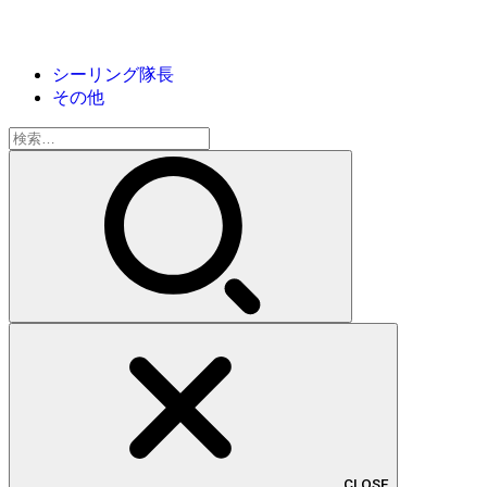
シーリング隊長
その他
検
索:
CLOSE