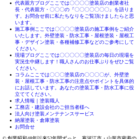
ここでは〇〇〇〇塗装店の創業者社
代表親方ブログ
長・代表親方・〇〇〇の『〇〇〇〇〇〇〇』を語りま
す。お問合せ前に私たちなりをご覧頂けましたらと思
います。
ここでは〇〇〇〇塗装店の施工事例をご紹介
施工事例
いたします。外壁塗装・防水工事・屋根塗装・屋根工
事・デザイン塗装・各種補修工事などのご参考にして
ください。
ここでは〇〇〇〇〇塗装店の毎日の現場を
現場ブログ
実況生中継します！職人さんのお仕事ぶりをぜひご覧
ください。
ここでは〇〇〇塗装店の〇〇〇〇が、外壁塗
コラム
装・屋根工事・防水工事の注意点やポイントを具体的
にお話しています。あなたの塗装工事・防水工事に役
立ててください。
求人情報｜塗装職人
工務店・建設会社のご担当者様へ
法人向け塗装メンテナンスサービス
納屋塗装・倉庫塗装
お問合せ
© 創業昭和48年以来52年間ずっと。寒河江市・山形市密着の